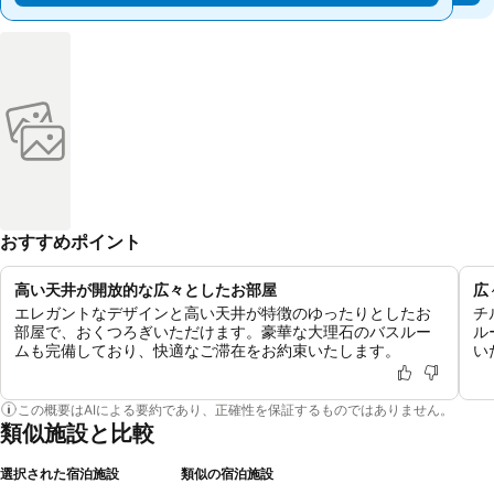
おすすめポイント
高い天井が開放的な広々としたお部屋
広
エレガントなデザインと高い天井が特徴のゆったりとしたお
チ
部屋で、おくつろぎいただけます。豪華な大理石のバスルー
ル
ムも完備しており、快適なご滞在をお約束いたします。
い
この概要はAIによる要約であり、正確性を保証するものではありません。
類似施設と比較
選択された宿泊施設
類似の宿泊施設