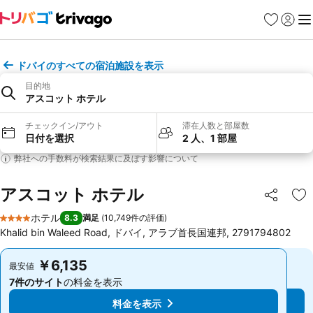
お気に入り
ログイ
メ
ドバイのすべての宿泊施設を表示
目的地
アスコット ホテル
チェックイン/アウト
滞在人数と部屋数
日付を選択
2 人、1 部屋
弊社への手数料が検索結果に及ぼす影響について
アスコット ホテル
シェア
お
ホテル
8.3
満足
(
10,749件の評価
)
4 ホテルのランク
Khalid bin Waleed Road, ドバイ, アラブ首長国連邦, 2791794802
￥6,135
￥6,135
最安値
最安値
7件のサイト
の料金を表示
7件のサイト
の料金を表示
料金を表示
料金を表示