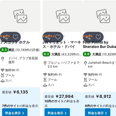
ホテル
ホテル
ホテル
4 ホテルのランク
5 ホテルのランク
4 ホテルのランク
シェア
お気に入りに追加
シェア
お気に入りに追加
シェア
お気に入
アスコット ホテル
JWマリオット・マーキ
Four Points by
ス・ホテル・ドバイ
Sheraton Bur Duba
8.3
満足
(
10,749件の評価
)
9.3
8.9
大満足
(
43,329件の評価
)
大満足
(
10,82
ドバイ, アラブ首長国
連邦
ブルジュ ハリファまで
Jumeirah Beachま
2.0 km
km
無料Wi-Fi
無料Wi-Fi
無料Wi-Fi
プール
プール
プール
スパ
スパ
スパ
料金を表示
￥6,135
最安値
料金を表示
料金を表示
￥27,994
￥8,912
最安値
最安値
10件のサイト
の料金を表
7件のサイト
の料金を表示
示
9件のサイト
の料金を
料金を表示
料金を表示
料金を表示