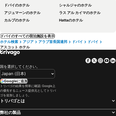
ドバイのホテル
シャルジャのホテル
アジュマーンのホテル
ラス アル カイマのホテル
カルプのホテル
Hattaのホテル
ドバイのすべての宿泊施設を表示
ホテル検索
アジア
アラブ首長国連邦
ドバイ
ドバイ
アスコット ホテル
Facebook
Twitter
Insta
Yo
国を選択してください。
Googleに追加
トリバゴの結果を簡単に確認: Google上
の優先するニュース提供元としてトリバ
ゴを追加しましょう。
トリバゴとは
弊社の製品