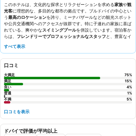
このホテルは、文化的な探求とリラクゼーションを求める
家族
や
観
光客
に理想的な、多目的な都市の拠点です。ブルドバイの中心とい
う
最高のロケーション
を誇り、ミーナバザールなどの観光スポット
や公共交通機関へのアクセスが抜群です。特に子連れの家族に喜ば
れている、爽やかな
スイミングプール
を併設しています。宿泊客か
らは、
フレンドリーでプロフェッショナルなスタッフ
と、豊富なイ
ンド料理を含む多様な
朝食ビュッフェ
が常に高く評価されていま
すべて表示
す。より静かな滞在を希望する場合は、庭園に面した部屋をリクエ
ストすることをおすすめします。
口コミ
大満足
75
%
満足
15
%
良い
4
%
普通
1
%
不満
5
%
口コミを表示
ドバイで評価が平均以上