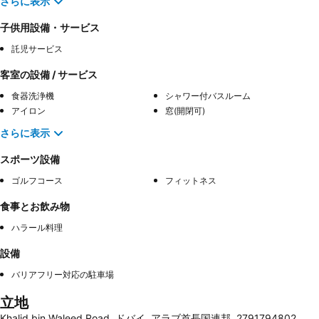
さらに表示
子供用設備・サービス
託児サービス
客室の設備 / サービス
食器洗浄機
シャワー付バスルーム
アイロン
窓(開閉可)
さらに表示
スポーツ設備
ゴルフコース
フィットネス
食事とお飲み物
ハラール料理
設備
バリアフリー対応の駐車場
立地
Khalid bin Waleed Road, ドバイ, アラブ首長国連邦, 2791794802