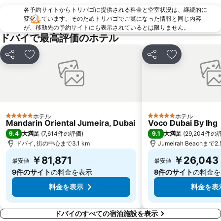
Dubai International Financial Centre
Sheikh Zayed Road
各予約サイトからトリバゴに提供される料金と空室状況は、継続的に
Ibn Battuta Metro Station
スパイス スーク
変化しています。そのためトリバゴでご覧になった情報と同じ内容
が、移動先の予約サイトにも表示されているとは限りません。
Umm Hurair
Al Rigga Metro Station
ドバイで最高評価のホテル
World Trade Centre Metro Station
Al Jaffliya Metro Station
シェア
お気に入りに追加
シェア
お気に入りに
Vision-X Dubai
Al Karama
Al Rigga
Jumeirah Emirates Towers
Financial Centre Metro Station
Abu Hail Metro Station
Al Rashidiya
Central Market
ホテル
ホテル
Al Barsha Dubai
Dubai Internet City Metro Station
5 ホテルのランク
5 ホテルのランク
Mandarin Oriental Jumeira, Dubai
Voco Dubai By Ihg
シャールジャ国際空港
Emirates Hill
9.4
9.1
大満足
(
7,614件の評価
)
大満足
(
29,204件の
ドバイ, 街の中心まで3.1 km
Jumeirah Beachまで2.
Umm Al Quwain Fort
Deira City Centre Metro Station
￥81,871
￥26,043
最安値
最安値
Hor Al Anz
DUBAI AIRSHOW
9件のサイト
の料金を表示
8件のサイト
の料金を
料金を表示
料金を表
ドバイのすべての宿泊施設を表示