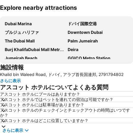
Explore nearby attractions
地図を拡大
Dubai Marina
ドバイ国際空港
ブルジュ ハリファ
Downtown Dubai
The Dubai Mall
Palm Jumeirah
Burj KhalifaDubai Mall Metro Station
Deira
Jumeirah Beach
GGICO Metro Station
施設情報
Dubai World Trade Centre
Airport Terminal 1 Metro Station
Khalid bin Waleed Road, ドバイ, アラブ首長国連邦, 2791794802
ジュメイラ モスク
Dubai World Trade Centre (DWTC)
さらに表示
Souk Madinat Jumeirah
Bur Dubai
アスコット ホテルについてよくある質問
Jumeirah
WHX Dubai
アスコット ホテルにプールはありますか？
アスコット ホテルではペットを連れての宿泊は可能ですか？
Al Ghubaiba Metro Station
Business Bay
アスコット ホテルには駐車場がありますか？
Union Metro Station
Jebel Ali
アスコット ホテルのチェックインとチェックアウトの時間はいつです
か？
Mall of the Emirates
ゴールド スーク
アスコット ホテルはどこに位置していますか？
Dubai International Convention Centre
Al Satwa
さらに表示