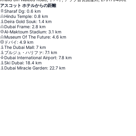
アスコット ホテルからの距離
Sharaf Dg
:
0.6
km
Hindu Temple
:
0.8
km
Deira Gold Souk
:
1.4
km
Dubai Frame
:
2.8
km
Al-Maktoum Stadium
:
3.1
km
Museum Of The Future
:
4.6
km
ドバイ
:
4.9
km
The Dubai Mall
:
7
km
ブルジュ・ハリファ
:
7.1
km
Dubai International Airport
:
7.8
km
Ski Dubai
:
18.4
km
Dubai Miracle Garden
:
22.7
km